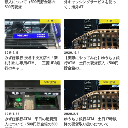
預入について（500円貯金箱の
外キャッシングサービスを使っ
500円硬貨…
て，海外AT…
ATM
ATM
2019.9.16
2020.10.4
みずほ銀行 渋谷中央支店の「新
【実際にやってみた】ゆうちょ銀
札引出し専用ATM」 三菱UFJ銀
行ATM 土日の硬貨預入（500円
行のキャ…
貯金箱の…
500円貯金
500円貯金
2019.7.22
2020.2.9
みずほ銀行ATM 平日の硬貨預
ゆうちょ銀行ATM 土日17時以
入について（500円貯金箱の500
降の硬貨取り扱いについて