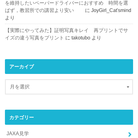
を維持したいペーパードライバーにおすすめ 時間を選
ばず，教習所での講習より安い
に
JoyGirl_Cat'smind
より
【実際にやってみた】証明写真キレイ 再プリントでサ
イズの違う写真をプリント
に
takotubo
より
アーカイブ
カテゴリー
JAXA見学