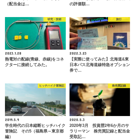
（配当金は…
の評価額…
研究・技術
旅行
2023.1.28
2022.3.23
熱電対の配線(青線、赤線)をコネ
【実際に使ってみた】北海道&東
クターに接続してみた。
日本パス北海道線特急オプション
券で…
ヒッチハイク冒険記
株売買記録
2019.5.9
2020.5.3
学生時代の日本縦断ヒッチハイク
2020年3月 投資歴2年6か月のサ
冒険記 その5（福島県～東京都
ラリーマン 株売買記録と配当金
編）
受取記…