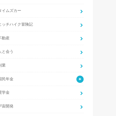
タイムズカー
ヒッチハイク冒険記
不動産
人と会う
副業
国民年金
奨学金
宇宙開発