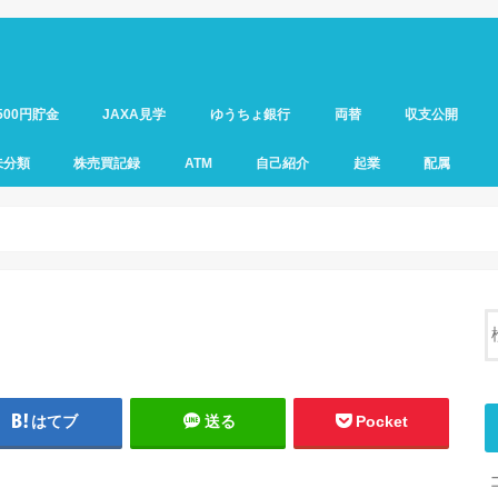
500円貯金
JAXA見学
ゆうちょ銀行
両替
収支公開
未分類
株売買記録
ATM
自己紹介
起業
配属
はてブ
送る
Pocket