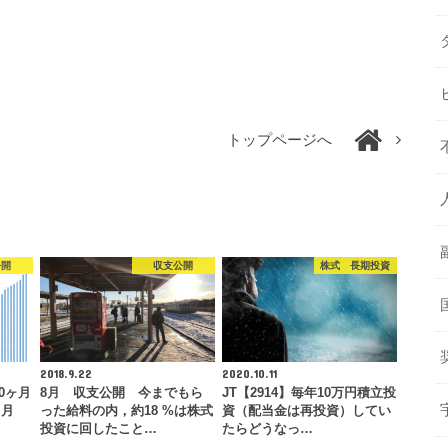
トップページへ
公開
収支公開
株式 長期投資
2018.9.22
2020.10.11
10ヶ月
8月 収支公開 今までもら
JT【2914】毎年10万円積立投
（月
った給料の内，約18 %は株式
資（配当金は再投資）してい
投資に回したこと…
たらどうなっ…