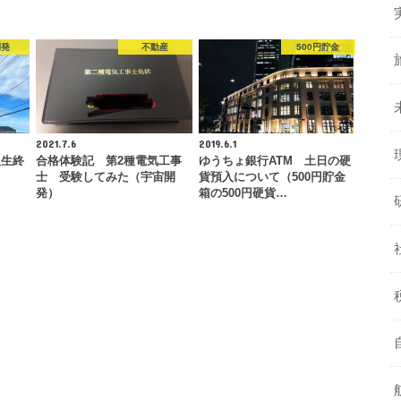
開発
不動産
500円貯金
2021.7.6
2019.6.1
人生終
合格体験記 第2種電気工事
ゆうちょ銀行ATM 土日の硬
士 受験してみた（宇宙開
貨預入について（500円貯金
発）
箱の500円硬貨…