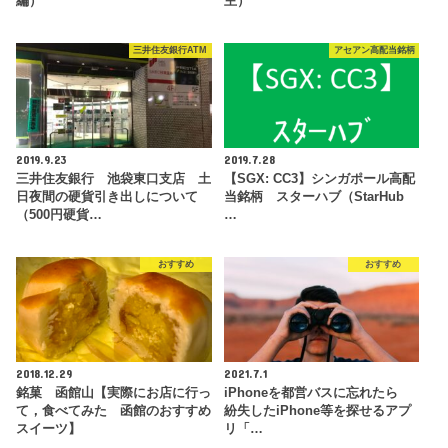
編）
主）
三井住友銀行ATM
アセアン高配当銘柄
2019.9.23
2019.7.28
三井住友銀行 池袋東口支店 土
【SGX: CC3】シンガポール高配
日夜間の硬貨引き出しについて
当銘柄 スターハブ（StarHub
（500円硬貨…
…
おすすめ
おすすめ
2018.12.29
2021.7.1
銘菓 函館山【実際にお店に行っ
iPhoneを都営バスに忘れたら
て，食べてみた 函館のおすすめ
紛失したiPhone等を探せるアプ
スイーツ】
リ「…