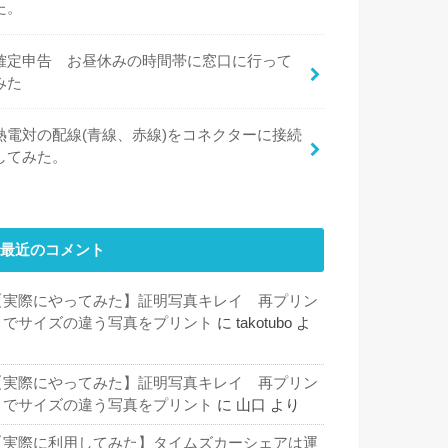
た。
確定申告 お昼休みの時間帯に窓口に行って
みた
熱電対の配線(青線、赤線)をコネクターに接続
してみた。
最近のコメント
【実際にやってみた】証明写真キレイ 再プリン
トでサイズの違う写真をプリント
に
takotubo
よ
り
【実際にやってみた】証明写真キレイ 再プリン
トでサイズの違う写真をプリント
に
山口
より
【実際に利用してみた】タイムズカーシェアは運