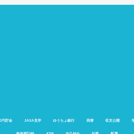
00円貯金
JAXA見学
ゆうちょ銀行
両替
収支公開
株売買記録
ATM
自己紹介
起業
配属