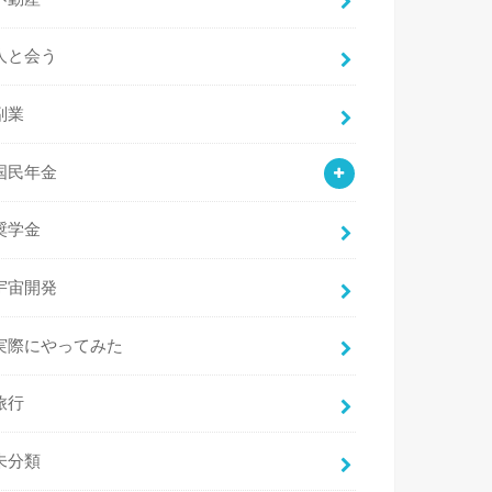
人と会う
副業
国民年金
奨学金
宇宙開発
実際にやってみた
旅行
未分類