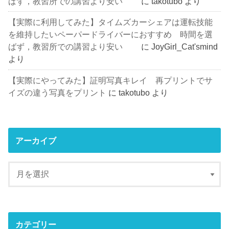
ばず，教習所での講習より安い
に
takotubo
より
【実際に利用してみた】タイムズカーシェアは運転技能
を維持したいペーパードライバーにおすすめ 時間を選
ばず，教習所での講習より安い
に
JoyGirl_Cat'smind
より
【実際にやってみた】証明写真キレイ 再プリントでサ
イズの違う写真をプリント
に
takotubo
より
アーカイブ
カテゴリー