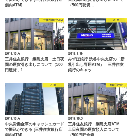
舗内ATM]
（500円硬貨…
三井住友銀行ATM
ATM
2019.10.4
2019.9.16
三井住友銀行 綱島支店 土日夜
みずほ銀行 渋谷中央支店の「新
間の硬貨引き出しについて（500
札引出し専用ATM」 三井住友
円硬貨，1…
銀行のキャッ…
ATM
500円貯金
2019.10.4
2019.10.3
中央労働金庫のキャッシュカード
三井住友銀行 綱島支店ATM
で振込ができる [三井住友銀行店
土日夜間の硬貨預入について
舗内ATM]
（500円貯金箱…