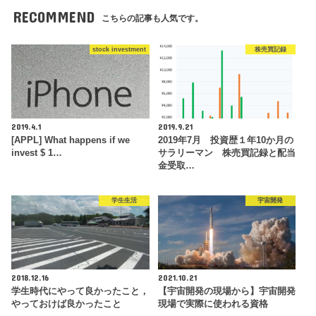
RECOMMEND
こちらの記事も人気です。
stock investment
株売買記録
2019.4.1
2019.9.21
[APPL] What happens if we
2019年7月 投資歴１年10か月の
invest $ 1…
サラリーマン 株売買記録と配当
金受取…
学生生活
宇宙開発
2018.12.16
2021.10.21
学生時代にやって良かったこと，
【宇宙開発の現場から】宇宙開発
やっておけば良かったこと
現場で実際に使われる資格