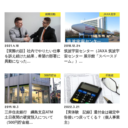
就職活動
JAXA見学
2021.4.18
2018.12.24
【実際の話】社内でやりたい仕事
筑波宇宙センター（JAXA 筑波宇
を訴え続けた結果，希望の部署に
宙センター 展示館「スペースド
異動になった…
ーム」）…
500円貯金
不動産
2019.10.3
2022.3.21
三井住友銀行 綱島支店ATM
【実体験 記録】還付金は確定申
土日夜間の硬貨預入について
告後いつ戻ってくる？（個人事業
（500円貯金箱…
主）