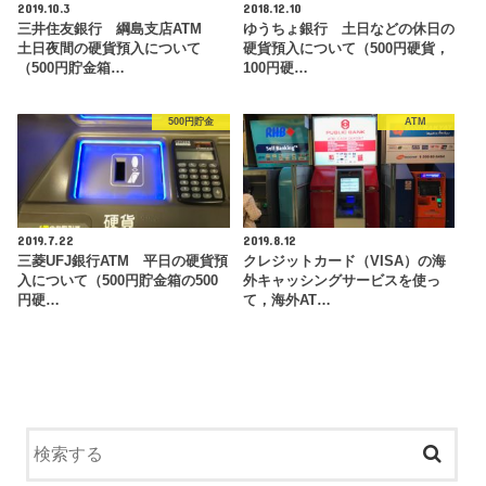
2019.10.3
2018.12.10
三井住友銀行 綱島支店ATM
ゆうちょ銀行 土日などの休日の
土日夜間の硬貨預入について
硬貨預入について（500円硬貨，
（500円貯金箱…
100円硬…
500円貯金
ATM
2019.7.22
2019.8.12
三菱UFJ銀行ATM 平日の硬貨預
クレジットカード（VISA）の海
入について（500円貯金箱の500
外キャッシングサービスを使っ
円硬…
て，海外AT…