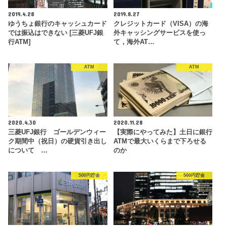
2019.4.28
2019.8.27
ゆうちょ銀行のキャッシュカード
クレジットカード（VISA）の海
では振込はできない [三菱UFJ銀
外キャッシングサービスを使っ
行ATM]
て，海外AT…
ATM
ATM
2020.4.30
2020.11.28
三菱UFJ銀行 ゴールデンウィー
【実際にやってみた】土日に銀行
ク期間中（祝日）の硬貨引き出し
ATMで最大いくらまで下ろせる
について …
のか
500円貯金
500円貯金