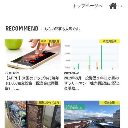
トップページへ
RECOMMEND
こちらの記事も人気です。
株式 長期投資
株売買記録
2018.12.9
2019.10.31
【APPL】米国のアップルに毎年
2019年8月 投資歴１年11か月の
＄1,000積立投資（配当金は再投
サラリーマン 株売買記録と配当
資）し…
金受取…
実際にやってみた
収支公開