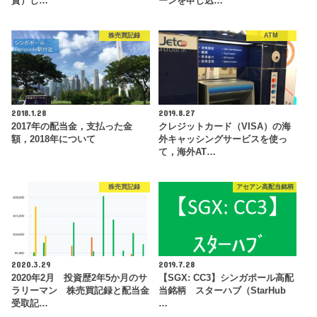
資）し…
ーンを申し込…
株売買記録
ATM
2018.1.28
2019.8.27
2017年の配当金，支払った金
クレジットカード（VISA）の海
額，2018年について
外キャッシングサービスを使っ
て，海外AT…
株売買記録
アセアン高配当銘柄
2020.3.29
2019.7.28
2020年2月 投資歴2年5か月のサ
【SGX: CC3】シンガポール高配
ラリーマン 株売買記録と配当金
当銘柄 スターハブ（StarHub
受取記…
…