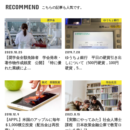
RECOMMEND
こちらの記事も人気です。
奨学金
ゆうちょ銀行
2020.10.25
2019.7.28
【奨学金全額免除者 学会発表・
ゆうちょ銀行 平日の硬貨引き出
著作物作成頻度 公開】「特に優
しについて（500円硬貨，100円
れた業績によ…
硬貨，5…
株式 長期投資
学生生活
2018.12.9
2023.8.15
【APPL】米国のアップルに毎年
【実際にやってみた】社会人博士
＄1,000積立投資（配当金は再投
課程 日本政策金融公庫で教育ロ