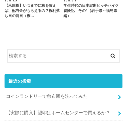
2019.7.3
2019.5.7
【米国株】いつまでに株を買え
学生時代の日本縦断ヒッチハイク
ば、配当金がもらえるの？権利落
冒険記 その4（岩手県～福島県
ち日の前日（権…
編）
最近の投稿
コインランドリーで敷布団を洗ってみた
【実際に購入】認印はホームセンターで買えるか？