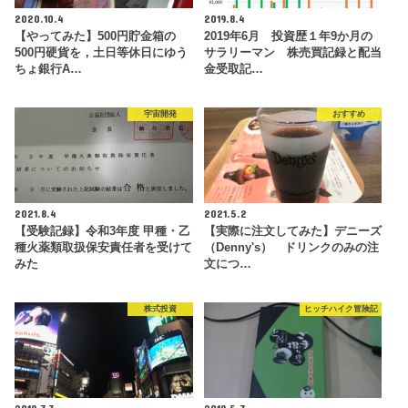
2020.10.4
2019.8.4
【やってみた】500円貯金箱の
2019年6月 投資歴１年9か月の
500円硬貨を，土日等休日にゆう
サラリーマン 株売買記録と配当
ちょ銀行A…
金受取記…
宇宙開発
おすすめ
2021.8.4
2021.5.2
【受験記録】令和3年度 甲種・乙
【実際に注文してみた】デニーズ
種火薬類取扱保安責任者を受けて
（Denny's） ドリンクのみの注
みた
文につ…
株式投資
ヒッチハイク冒険記