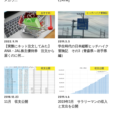
メガウ…
行ATM]
おすすめ
ヒッチハイク冒険記
2022.9.19
2019.5.5
【実際にネット注文してみた】
学生時代の日本縦断ヒッチハイク
ANA・JAL株主優待券 注文から
冒険記 その3（青森県～岩手県
届くのに何…
編）
収支公開
収支公開
2018.12.23
2019.4.6
11月 収支公開
2019年3月 サラリーマンの収入
と支出を公開