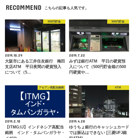
RECOMMEND
こちらの記事も人気です。
500円貯金
500円貯金
2019.10.29
2019.7.22
大阪市にある三井住友銀行 梅田
みずほ銀行ATM 平日の硬貨預
支店ATM 平日夜間の硬貨預入
入について（500円貯金箱の500
について（5…
円硬貨や…
アセアン高配当銘柄
ATM
2019.2.10
2019.4.28
【ITMG:IJ】インドネシア高配当
ゆうちょ銀行のキャッシュカード
銘柄 インド・タムバンガラヤ・
では振込はできない [三菱UFJ銀