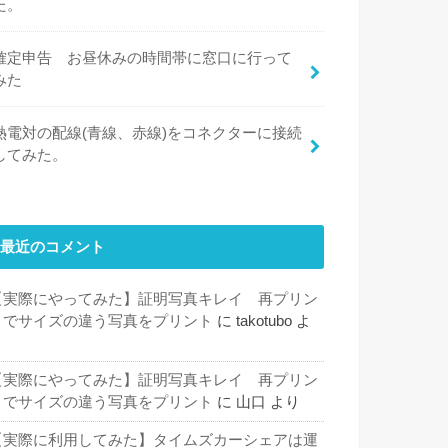
た。
確定申告 お昼休みの時間帯に窓口に行って
みた
熱電対の配線(青線、赤線)をコネクターに接続
してみた。
最近のコメント
【実際にやってみた】証明写真キレイ 再プリン
トでサイズの違う写真をプリント
に
takotubo
よ
り
【実際にやってみた】証明写真キレイ 再プリン
トでサイズの違う写真をプリント
に
山口
より
【実際に利用してみた】タイムズカーシェアは運