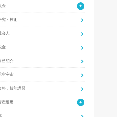
現金
研究・技術
社会人
税金
自己紹介
航空宇宙
資格，技能講習
資産運用
車