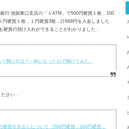
友銀行 池袋東口支店の「１ATM」で500円硬貨１枚，100
５円硬貨１枚，１円硬貨3枚，計668円を入金しました．
も硬貨の預け入れができることがわかりました．
s
入る？開け方は？一杯になったので開けてみた。
ください．
硬貨引き出しについて（500円硬貨，100円硬貨，