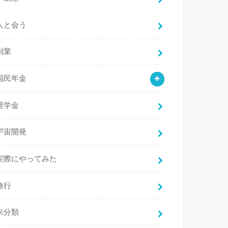
人と会う
副業
国民年金
奨学金
宇宙開発
実際にやってみた
旅行
未分類