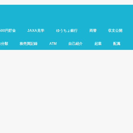
500円貯金
JAXA見学
ゆうちょ銀行
両替
収支公開
未分類
株売買記録
ATM
自己紹介
起業
配属