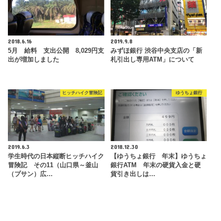
2018.6.16
2019.9.8
5月 給料 支出公開 8,029円支
みずほ銀行 渋谷中央支店の「新
出が増加しました
札引出し専用ATM」について
ヒッチハイク冒険記
ゆうちょ銀行
2019.6.3
2018.12.30
学生時代の日本縦断ヒッチハイク
【ゆうちょ銀行 年末】ゆうちょ
冒険記 その11（山口県～釜山
銀行ATM 年末の硬貨入金と硬
（プサン）広…
貨引き出しは…