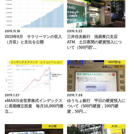
2019.11.10
2019.9.23
2019年8月 サラリーマンの収入
三井住友銀行 池袋東口支店
（月収）と支出を公開
ATM 土日夜間の硬貨預入につ
いて（500円貯…
インデックスファンド シミュレーション
500円貯金
2019.1.27
2019.7.28
eMAXIS全世界株式インデックス
ゆうちょ銀行 平日の硬貨預入に
に長期積立投資 毎月10,000円積
ついて（500円硬貨，100円硬
立…
貨，50円…
未分類
ATM