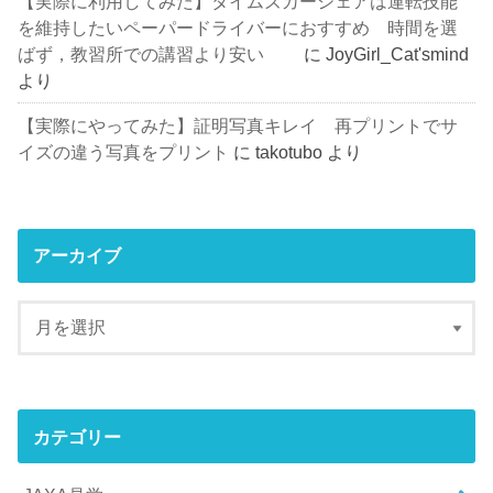
【実際に利用してみた】タイムズカーシェアは運転技能
を維持したいペーパードライバーにおすすめ 時間を選
ばず，教習所での講習より安い
に
JoyGirl_Cat'smind
より
【実際にやってみた】証明写真キレイ 再プリントでサ
イズの違う写真をプリント
に
takotubo
より
アーカイブ
カテゴリー