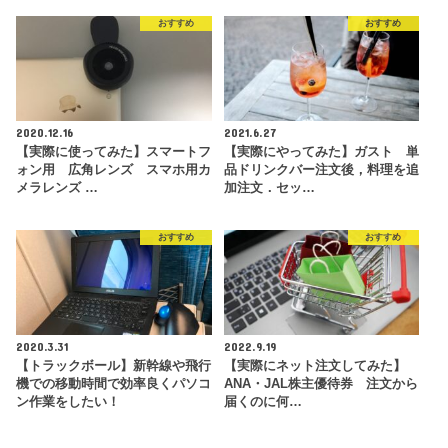
おすすめ
おすすめ
2020.12.16
2021.6.27
【実際に使ってみた】スマートフ
【実際にやってみた】ガスト 単
ォン用 広角レンズ スマホ用カ
品ドリンクバー注文後，料理を追
メラレンズ …
加注文．セッ…
おすすめ
おすすめ
2020.3.31
2022.9.19
【トラックボール】新幹線や飛行
【実際にネット注文してみた】
機での移動時間で効率良くパソコ
ANA・JAL株主優待券 注文から
ン作業をしたい！
届くのに何…