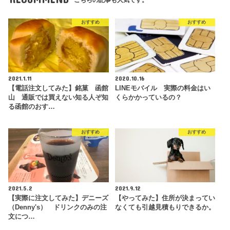
おすすめ
おすすめ
2021.1.11
2020.10.16
【電話注文してみた】銘菓 函館
LINEモバイル 実際の料金はい
山 通販では買えない知る人ぞ知
くらかかっているの？
る函館のおす…
おすすめ
おすすめ
2021.5.2
2021.9.12
【実際に注文してみた】デニーズ
【やってみた】住所が決まってい
（Denny's） ドリンクのみの注
なくても引越見積もりできるか。
文につ…