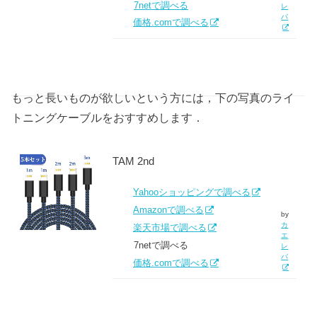
7netで調べる
レ
バ
価格.comで調べる
もっと長いものが欲しいという方には，下の写真のライ
トニングケーブルをおすすめします．
TAM 2nd
Yahooショッピングで調べる
Amazonで調べる
by
カ
楽天市場で調べる
エ
7netで調べる
レ
バ
価格.comで調べる