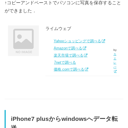
↑コピーアンドペーストでパソコンに写真を保存すること
ができました．
ライムウェブ
Yahooショッピングで調べる
Amazonで調べる
by
カ
楽天市場で調べる
エ
7netで調べる
レ
バ
価格.comで調べる
iPhone7 plusからwindowsへデータ転