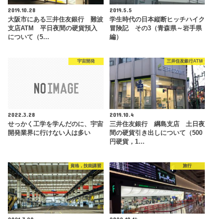
2019.10.28
2019.5.5
大阪市にある三井住友銀行 難波
学生時代の日本縦断ヒッチハイク
支店ATM 平日夜間の硬貨預入
冒険記 その3（青森県～岩手県
について（5…
編）
宇宙開発
三井住友銀行ATM
2022.3.28
2019.10.4
せっかく工学を学んだのに、宇宙
三井住友銀行 綱島支店 土日夜
開発業界に行けない人は多い
間の硬貨引き出しについて（500
円硬貨，1…
資格，技能講習
旅行