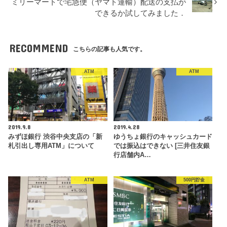
ミリーマートで宅急便（ヤマト運輸）配送の支払が
できるか試してみました．
RECOMMEND
こちらの記事も人気です。
ATM
ATM
2019.9.8
2019.4.28
みずほ銀行 渋谷中央支店の「新
ゆうちょ銀行のキャッシュカード
札引出し専用ATM」について
では振込はできない [三井住友銀
行店舗内A…
ATM
500円貯金