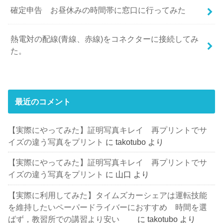
確定申告 お昼休みの時間帯に窓口に行ってみた
熱電対の配線(青線、赤線)をコネクターに接続してみ
た。
最近のコメント
【実際にやってみた】証明写真キレイ 再プリントでサ
イズの違う写真をプリント
に
takotubo
より
【実際にやってみた】証明写真キレイ 再プリントでサ
イズの違う写真をプリント
に
山口
より
【実際に利用してみた】タイムズカーシェアは運転技能
を維持したいペーパードライバーにおすすめ 時間を選
ばず，教習所での講習より安い
に
takotubo
より