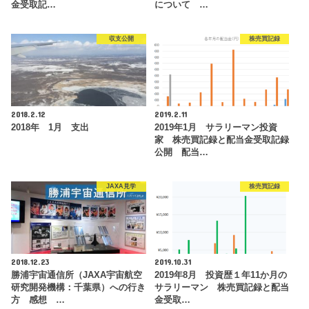
金受取記…
について …
収支公開
株売買記録
2018.2.12
2019.2.11
2018年 1月 支出
2019年1月 サラリーマン投資
家 株売買記録と配当金受取記録
公開 配当…
JAXA見学
株売買記録
2018.12.23
2019.10.31
勝浦宇宙通信所（JAXA宇宙航空
2019年8月 投資歴１年11か月の
研究開発機構：千葉県）への行き
サラリーマン 株売買記録と配当
方 感想 …
金受取…