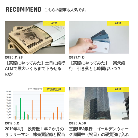
RECOMMEND
こちらの記事も人気です。
ATM
ATM
2020.11.28
2021.11.13
【実際にやってみた】土日に銀行
【実際にやってみた】 楽天銀
ATMで最大いくらまで下ろせる
行 引き落とし時間はいつ？
のか
株売買記録
ATM
2019.5.2
2020.4.30
2019年4月 投資歴１年７か月の
三菱UFJ銀行 ゴールデンウィー
サラリーマン 株売買記録と配当
ク期間中（祝日）の硬貨預け入れ