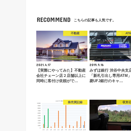
RECOMMEND
こちらの記事も人気です。
不動産
AT
2021.4.17
2019.9.16
【実際にやってみた】不動産
みずほ銀行 渋谷中央支
会社チェーン店２店舗以上に
「新札引出し専用ATM
同時に客付け依頼がで…
菱UFJ銀行のキャ…
株売買記録
収支