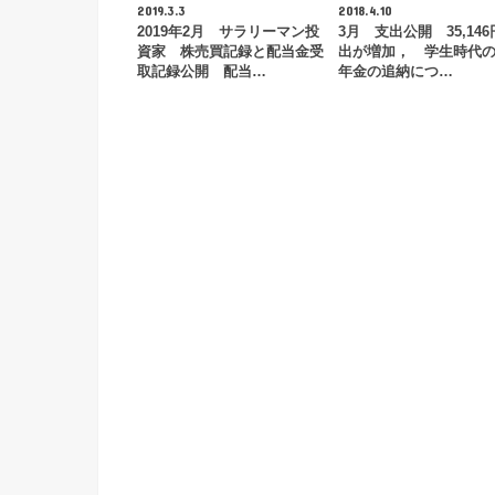
2019.3.3
2018.4.10
2019年2月 サラリーマン投
3月 支出公開 35,14
資家 株売買記録と配当金受
出が増加， 学生時代
取記録公開 配当…
年金の追納につ…