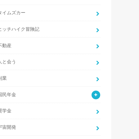
タイムズカー
ヒッチハイク冒険記
不動産
人と会う
副業
国民年金
奨学金
宇宙開発