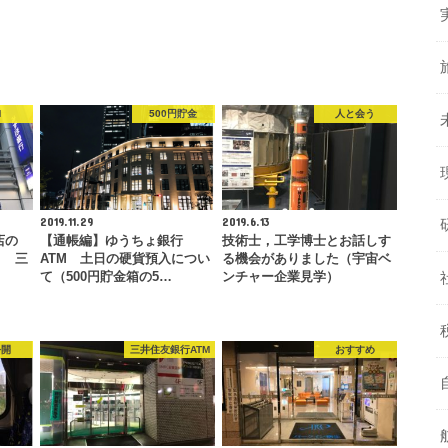
M
500円貯金
人と会う
2019.11.29
2019.6.13
店の
【通帳編】ゆうちょ銀行
技術士，工学博士とお話しす
」 三
ATM 土日の硬貨預入につい
る機会がありました（宇宙ベ
て（500円貯金箱の5…
ンチャー企業見学）
公開
三井住友銀行ATM
おすすめ