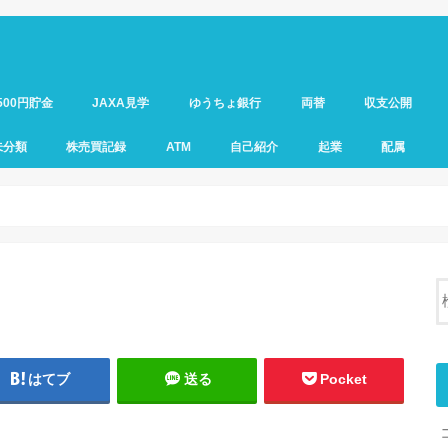
500円貯金
JAXA見学
ゆうちょ銀行
両替
収支公開
未分類
株売買記録
ATM
自己紹介
起業
配属
はてブ
送る
Pocket