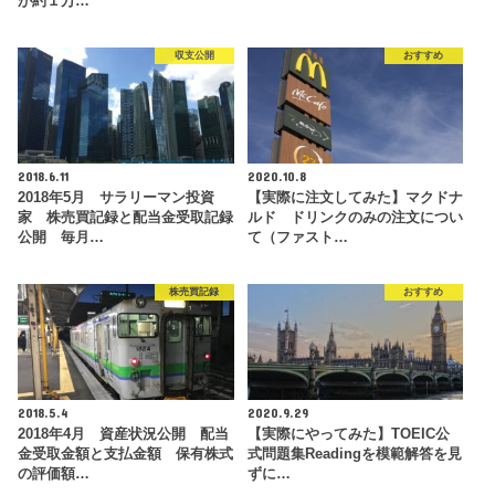
が約１万…
収支公開
おすすめ
2018.6.11
2020.10.8
2018年5月 サラリーマン投資
【実際に注文してみた】マクドナ
家 株売買記録と配当金受取記録
ルド ドリンクのみの注文につい
公開 毎月…
て（ファスト…
株売買記録
おすすめ
2018.5.4
2020.9.29
2018年4月 資産状況公開 配当
【実際にやってみた】TOEIC公
金受取金額と支払金額 保有株式
式問題集Readingを模範解答を見
の評価額…
ずに…