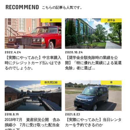
RECOMMEND
こちらの記事も人気です。
車
奨学金
2022.4.24
2020.10.24
【実際にやってみた】中古車購入
【奨学金全額免除時の業績を公
時にクレジットカード払いはでき
開】「特に優れた業績による返還
るのでしょうか。
免除」者に選ば…
株売買記録
車
2018.8.19
2021.8.23
2018年7月 資産状況公開 含み
【実際にやってみた】当日レンタ
損縮小 7月に受け取った配当金
カーを予約できるのか