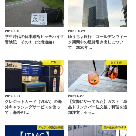
2019.5.4
2020.4.29
学生時代の日本縦断ヒッチハイク
ゆうちょ銀行 ゴールデンウィー
冒険記 その１（北海道編）
ク期間中の硬貨引き出しについ
て 2020年…
ATM
おすすめ
2019.8.27
2021.6.27
クレジットカード（VISA）の海
【実際にやってみた】ガスト 単
外キャッシングサービスを使っ
品ドリンクバー注文後，料理を追
て，海外AT…
加注文．セッ…
アセアン高配当銘柄
三井住友銀行ATM