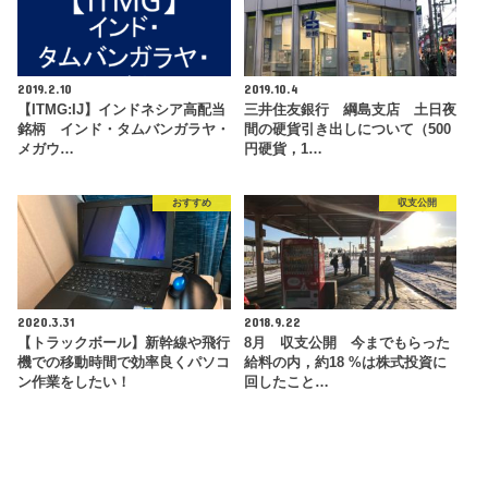
2019.2.10
2019.10.4
【ITMG:IJ】インドネシア高配当
三井住友銀行 綱島支店 土日夜
銘柄 インド・タムバンガラヤ・
間の硬貨引き出しについて（500
メガウ…
円硬貨，1…
おすすめ
収支公開
2020.3.31
2018.9.22
【トラックボール】新幹線や飛行
8月 収支公開 今までもらった
機での移動時間で効率良くパソコ
給料の内，約18 %は株式投資に
ン作業をしたい！
回したこと…