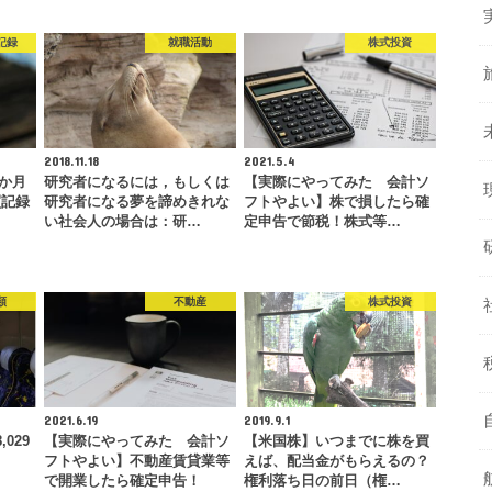
記録
就職活動
株式投資
2018.11.18
2021.5.4
7か月
研究者になるには，もしくは
【実際にやってみた 会計ソ
買記録
研究者になる夢を諦めきれな
フトやよい】株で損したら確
い社会人の場合は：研…
定申告で節税！株式等…
類
不動産
株式投資
2021.6.19
2019.9.1
029
【実際にやってみた 会計ソ
【米国株】いつまでに株を買
フトやよい】不動産賃貸業等
えば、配当金がもらえるの？
で開業したら確定申告！
権利落ち日の前日（権…