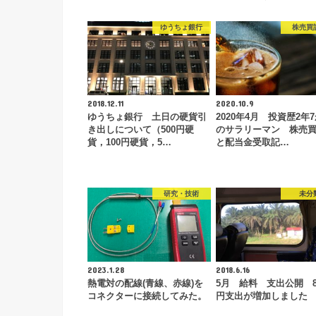
ゆうちょ銀行
株売買
2018.12.11
2020.10.9
ゆうちょ銀行 土日の硬貨引
2020年4月 投資歴2年
き出しについて（500円硬
のサラリーマン 株売
貨，100円硬貨，5…
と配当金受取記…
研究・技術
未分
2023.1.28
2018.6.16
熱電対の配線(青線、赤線)を
5月 給料 支出公開 8,
コネクターに接続してみた。
円支出が増加しました