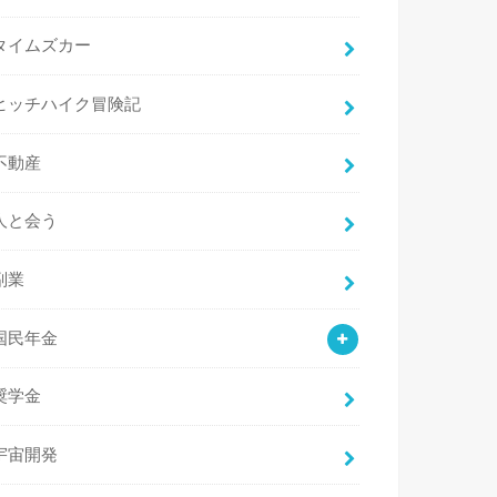
タイムズカー
ヒッチハイク冒険記
不動産
人と会う
副業
国民年金
奨学金
宇宙開発