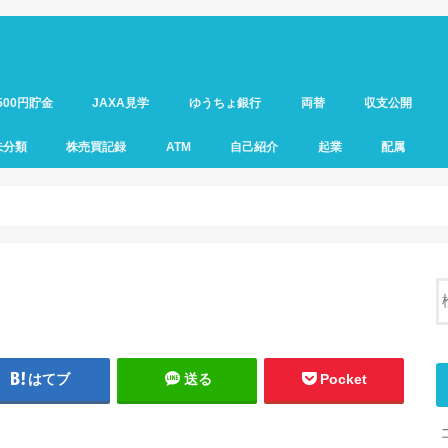
500円貯金
JAXA見学
ゆうちょ銀行
両替
収支公開
未分類
株売買記録
ATM
自己紹介
起業
配属
はてブ
送る
Pocket