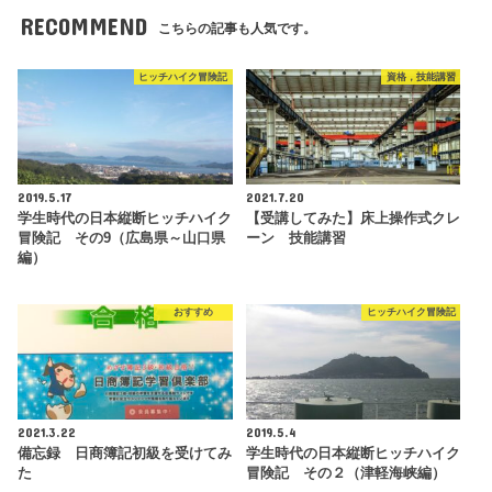
RECOMMEND
こちらの記事も人気です。
ヒッチハイク冒険記
資格，技能講習
2019.5.17
2021.7.20
学生時代の日本縦断ヒッチハイク
【受講してみた】床上操作式クレ
冒険記 その9（広島県～山口県
ーン 技能講習
編）
おすすめ
ヒッチハイク冒険記
2021.3.22
2019.5.4
備忘録 日商簿記初級を受けてみ
学生時代の日本縦断ヒッチハイク
た
冒険記 その２（津軽海峡編）