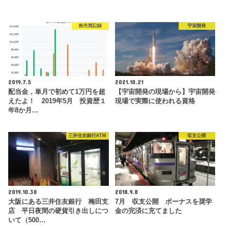
株売買記録
宇宙開発
2019.7.5
2021.10.21
配当金，単月で初めて1万円を超
【宇宙開発の現場から】宇宙開発
えたよ！ 2019年5月 投資歴１
現場で実際に使われる資格
年8か月…
三井住友銀行ATM
収支公開
2019.10.30
2018.9.8
大阪にある三井住友銀行 梅田支
7月 収支公開 ボーナスを奨学
店 平日夜間の硬貨引き出しにつ
金の完済に充てました
いて（500…