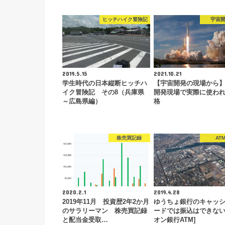
ヒッチハイク冒険記
宇宙
2019.5.15
2021.10.21
学生時代の日本縦断ヒッチハ
【宇宙開発の現場から
イク冒険記 その8（兵庫県
開発現場で実際に使わ
～広島県編）
格
株売買記録
AT
2020.2.1
2019.4.28
2019年11月 投資歴2年2か月
ゆうちょ銀行のキャッ
のサラリーマン 株売買記録
ードでは振込はできない 
と配当金受取…
オン銀行ATM]