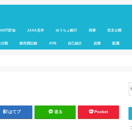
500円貯金
JAXA見学
ゆうちょ銀行
両替
収支公開
未分類
株売買記録
ATM
自己紹介
起業
配属
はてブ
送る
Pocket