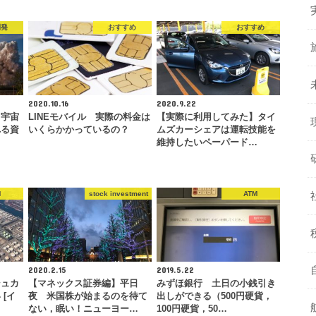
開発
おすすめ
おすすめ
2020.10.16
2020.9.22
】宇宙
LINEモバイル 実際の料金は
【実際に利用してみた】タイ
れる資
いくらかかっているの？
ムズカーシェアは運転技能を
維持したいペーパード…
M
stock investment
ATM
2020.2.15
2019.5.22
シュカ
【マネックス証券編】平日
みずほ銀行 土日の小銭引き
[イ
夜 米国株が始まるのを待て
出しができる（500円硬貨，
ない，眠い！ニューヨー…
100円硬貨，50…