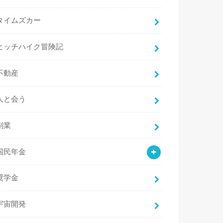
タイムズカー
ヒッチハイク冒険記
不動産
人と会う
副業
国民年金
奨学金
宇宙開発