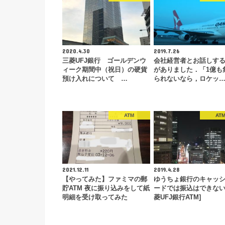
2020.4.30
2019.7.26
三菱UFJ銀行 ゴールデンウ
会社経営者とお話しす
ィーク期間中（祝日）の硬貨
がありました．「1億も
預け入れについて …
られないなら，ロケッ
ATM
AT
2021.12.11
2019.4.28
【やってみた】ファミマの郵
ゆうちょ銀行のキャッ
貯ATM 夜に振り込みをして紙
ードでは振込はできない 
明細を受け取ってみた
菱UFJ銀行ATM]