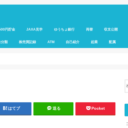
500円貯金
JAXA見学
ゆうちょ銀行
両替
収支公開
未分類
株売買記録
ATM
自己紹介
起業
配属
はてブ
送る
Pocket