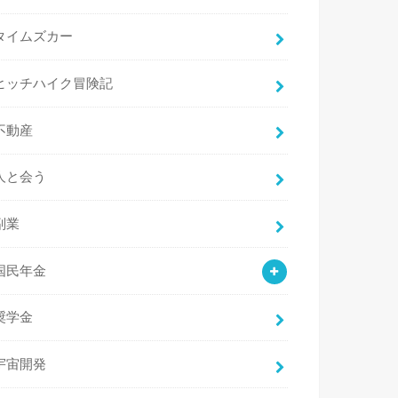
タイムズカー
ヒッチハイク冒険記
不動産
人と会う
副業
国民年金
奨学金
宇宙開発