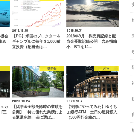
2018.12.18
2018.10.31
る機会
【PG】米国のプロクター＆
2018年9月 株売買記録と配
集め
ギャンブルに毎年＄1,000積
当金受取記録公開 含み損縮
…
立投資（配当金は…
小 BTIを14…
M
奨学金
ATM
2020.10.24
2020.10.4
シュカ
【奨学金全額免除時の業績を
【実際にやってみた】ゆうち
[三
公開】「特に優れた業績によ
ょ銀行ATM 土日の硬貨預入
る返還免除」者に選ば…
（500円貯金箱の…