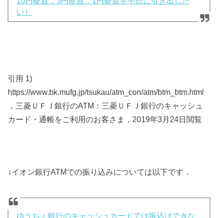
10円硬貨，5円硬貨，1円硬貨を平日に引き出した
い）
引用 1)
https://www.bk.mufg.jp/tsukau/atm_con/atm/btm_btm.html
，三菱ＵＦＪ銀行のATM：三菱ＵＦＪ銀行のキャッシュ
カード・通帳をご利用のお客さま，2019年3月24日閲覧
↓イオン銀行ATMでの振り込みについては以下です．
ゆうちょ銀行のキャッシュカードでは振込はできな