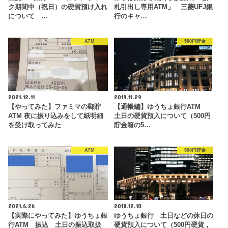
ク期間中（祝日）の硬貨預け入れ
札引出し専用ATM」 三菱UFJ銀
について …
行のキャ…
ATM
500円貯金
2021.12.11
2019.11.29
【やってみた】ファミマの郵貯
【通帳編】ゆうちょ銀行ATM
ATM 夜に振り込みをして紙明細
土日の硬貨預入について（500円
を受け取ってみた
貯金箱の5…
ATM
500円貯金
2021.6.26
2018.12.10
【実際にやってみた】ゆうちょ銀
ゆうちょ銀行 土日などの休日の
行ATM 振込 土日の振込取扱
硬貨預入について（500円硬貨，