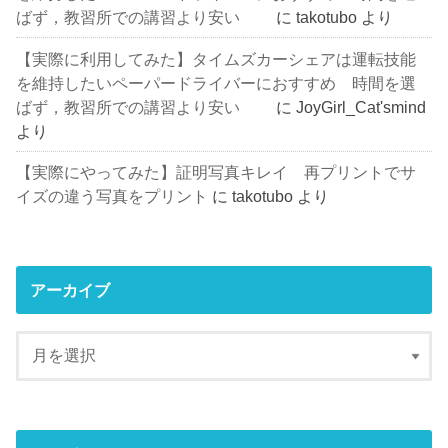
ばず，教習所での講習より安い
に
takotubo
より
【実際に利用してみた】タイムズカーシェアは運転技能
を維持したいペーパードライバーにおすすめ 時間を選
ばず，教習所での講習より安い
に
JoyGirl_Cat'smind
より
【実際にやってみた】証明写真キレイ 再プリントでサ
イズの違う写真をプリント
に
takotubo
より
アーカイブ