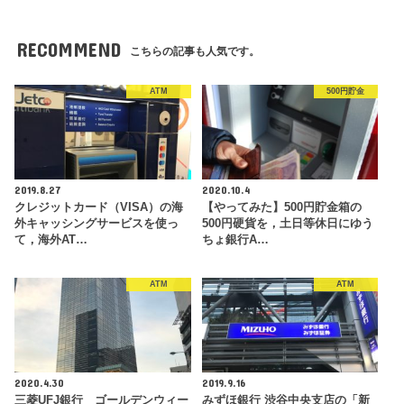
RECOMMEND
こちらの記事も人気です。
ATM
500円貯金
2019.8.27
2020.10.4
クレジットカード（VISA）の海
【やってみた】500円貯金箱の
外キャッシングサービスを使っ
500円硬貨を，土日等休日にゆう
て，海外AT…
ちょ銀行A…
ATM
ATM
2020.4.30
2019.9.16
三菱UFJ銀行 ゴールデンウィー
みずほ銀行 渋谷中央支店の「新