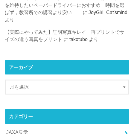
を維持したいペーパードライバーにおすすめ 時間を選
ばず，教習所での講習より安い
に
JoyGirl_Cat'smind
より
【実際にやってみた】証明写真キレイ 再プリントでサ
イズの違う写真をプリント
に
takotubo
より
アーカイブ
カテゴリー
JAXA見学