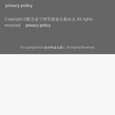
privacy policy
Copyright ©配当金で研究資金を集める All rights
reserved
privacy policy
©Copyright2026
自分年金を築く
.All Rights Reserved.