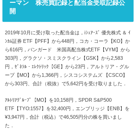
ーマン 株売買記録と配当金受取記録公
開
2019年10月に受け取った配当金は，iｼｪｱｰｽﾞ 優先株式 ＆ ｲ
ﾝｶﾑ証券 ETF【PFF】から448円，コカ・コーラ【KO】か
ら616円，バンガード 米国高配当株式ETF【VYM】から
303円，グラクソ・スミスクライン【GSK】から2,583
円，ｾﾞﾈﾗﾙ・ｴﾚｸﾄﾘｯｸ【GE】から23円，アルトリア・グル
ープ【MO】から1,366円，シスコシステムズ 【CSCO】
から303円、合計（税抜）で5,642円を受け取りました．
ｱﾙﾄﾘｱｸﾞﾙｰﾌﾟ【MO】を10,158円，SPDR S&P500
ETF【TYO:1557】を32,400円，エンブリッジ【ENB】を
¥3,947円，合計（税込）で46,505円分の株を買いまし
た．