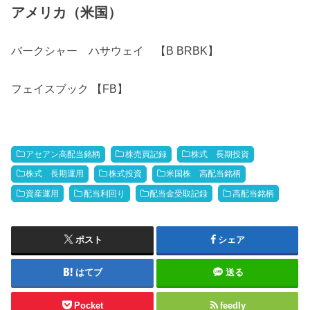
アメリカ（米国）
バークシャー ハサウェイ 【B BRBK】
フェイスブック 【FB】
アセアン高配当銘柄
株売買記録
株式 長期投資
株式 長期運用
株式投資
米国株 高配当銘柄
資産運用
配当利回り
配当金受取記録
高配当銘柄
ポスト
シェア
はてブ
送る
Pocket
feedly