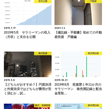
収支公開
不動産
2019.7.17
2021.1.4
2019年5月 サラリーマンの収入
【備忘録・手順書】初めての不動
（月収）と支出を公開
産投資 戸建編
株式投資
株売買記録
2019.9.8
2019.10.31
【どちらがおすすめ？】円貨決済
2019年8月 投資歴１年11か月の
と外貨決済ではどちらが費用が安
サラリーマン 株売買記録と配当
く済むか，試…
金受取…
株式 長期投資
株売買記録