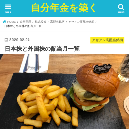
自分年金を築く
menu
search
HOME
資産運用
株式投資
高配当銘柄
アセアン高配当銘柄
日本株と外国株の配当月一覧
2020.02.04
アセアン高配当銘柄
日本株と外国株の配当月一覧