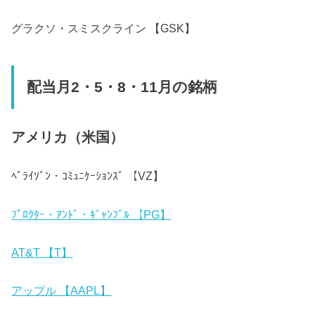
グラクソ・スミスクライン 【GSK】
配当月2・5・8・11月の銘柄
アメリカ（米国）
ﾍﾞﾗｲｿﾞﾝ・ｺﾐｭﾆｹｰｼｮﾝｽﾞ 【VZ】
ﾌﾟﾛｸﾀｰ・ｱﾝﾄﾞ・ｷﾞｬﾝﾌﾞﾙ 【PG】
AT&T 【T】
アップル 【AAPL】