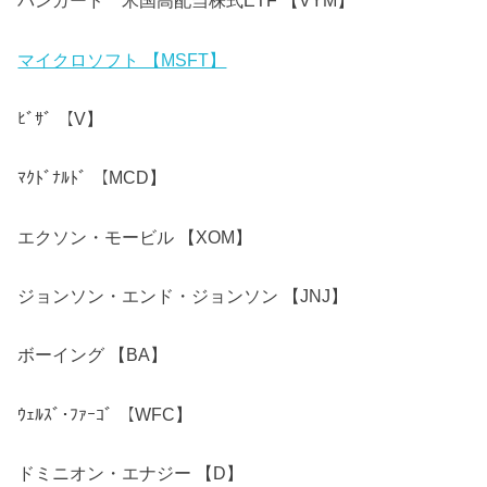
バンガード 米国高配当株式ETF 【VYM】
マイクロソフト 【MSFT】
ﾋﾞｻﾞ 【V】
ﾏｸﾄﾞﾅﾙﾄﾞ 【MCD】
エクソン・モービル 【XOM】
ジョンソン・エンド・ジョンソン 【JNJ】
ボーイング 【BA】
ｳｪﾙｽﾞ･ﾌｧｰｺﾞ 【WFC】
ドミニオン・エナジー 【D】