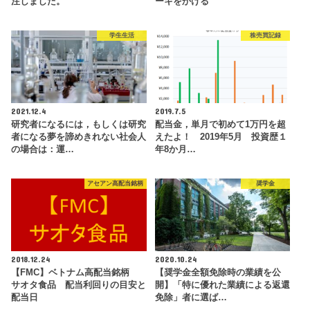
注しました。
ーキをかける
学生生活
株売買記録
2021.12.4
2019.7.5
研究者になるには，もしくは研究
配当金，単月で初めて1万円を超
者になる夢を諦めきれない社会人
えたよ！ 2019年5月 投資歴１
の場合は：運…
年8か月…
アセアン高配当銘柄
奨学金
2018.12.24
2020.10.24
【FMC】ベトナム高配当銘柄
【奨学金全額免除時の業績を公
サオタ食品 配当利回りの目安と
開】「特に優れた業績による返還
配当日
免除」者に選ば…