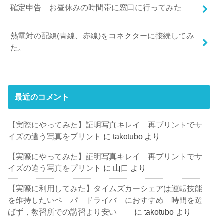
確定申告 お昼休みの時間帯に窓口に行ってみた
熱電対の配線(青線、赤線)をコネクターに接続してみ
た。
最近のコメント
【実際にやってみた】証明写真キレイ 再プリントでサ
イズの違う写真をプリント
に
takotubo
より
【実際にやってみた】証明写真キレイ 再プリントでサ
イズの違う写真をプリント
に
山口
より
【実際に利用してみた】タイムズカーシェアは運転技能
を維持したいペーパードライバーにおすすめ 時間を選
ばず，教習所での講習より安い
に
takotubo
より