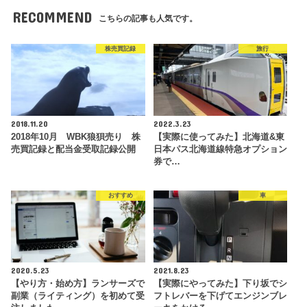
RECOMMEND
こちらの記事も人気です。
株売買記録
旅行
2018.11.20
2022.3.23
2018年10月 WBK狼狽売り 株
【実際に使ってみた】北海道&東
売買記録と配当金受取記録公開
日本パス北海道線特急オプション
券で…
おすすめ
車
2020.5.23
2021.8.23
【やり方・始め方】ランサーズで
【実際にやってみた】下り坂でシ
副業（ライティング）を初めて受
フトレバーを下げてエンジンブレ