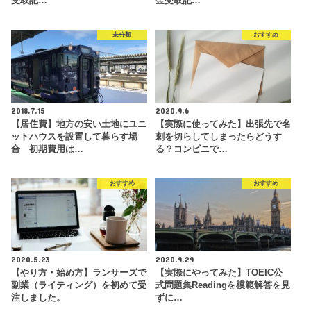
受取記…
金受取記…
未分類
おすすめ
2018.7.15
2020.9.6
【居住費】地方の安い土地にユニ
【実際に使ってみた】出張先で名
ットハウスを設置して暮らす場
刺を切らしてしまったらどうす
合 初期費用は…
る？コンビニで…
おすすめ
おすすめ
2020.5.23
2020.9.29
【やり方・始め方】ランサーズで
【実際にやってみた】TOEIC公
副業（ライティング）を初めて受
式問題集Readingを模範解答を見
注しました。
ずに…