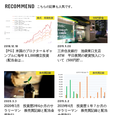
RECOMMEND
こちらの記事も人気です。
株式 長期投資
500円貯金
2018.12.18
2019.9.20
【PG】米国のプロクター＆ギャ
三井住友銀行 池袋東口支店
ンブルに毎年＄1,000積立投資
ATM 平日夜間の硬貨預入につ
（配当金は…
いて（500円貯…
株売買記録
株売買記録
2020.5.3
2019.5.2
2020年3月 投資歴2年6か月のサ
2019年4月 投資歴１年７か月の
ラリーマン 株売買記録と配当金
サラリーマン 株売買記録と配当