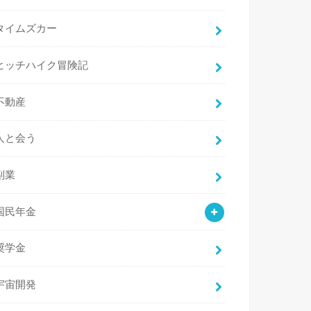
タイムズカー
ヒッチハイク冒険記
不動産
人と会う
副業
国民年金
奨学金
宇宙開発