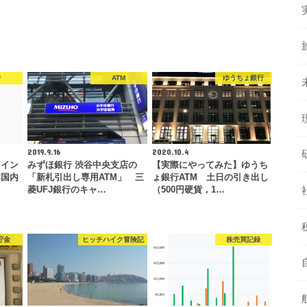
替
ATM
ゆうちょ銀行
2019.9.16
2020.10.4
コイン
みずほ銀行 渋谷中央支店の
【実際にやってみた】ゆうち
本国内
「新札引出し専用ATM」 三
ょ銀行ATM 土日の引き出し
…
菱UFJ銀行のキャ…
（500円硬貨，1…
貯金
ヒッチハイク冒険記
株売買記録