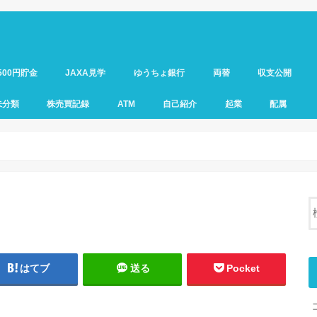
500円貯金
JAXA見学
ゆうちょ銀行
両替
収支公開
未分類
株売買記録
ATM
自己紹介
起業
配属
はてブ
送る
Pocket