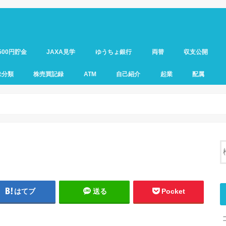
500円貯金
JAXA見学
ゆうちょ銀行
両替
収支公開
未分類
株売買記録
ATM
自己紹介
起業
配属
はてブ
送る
Pocket