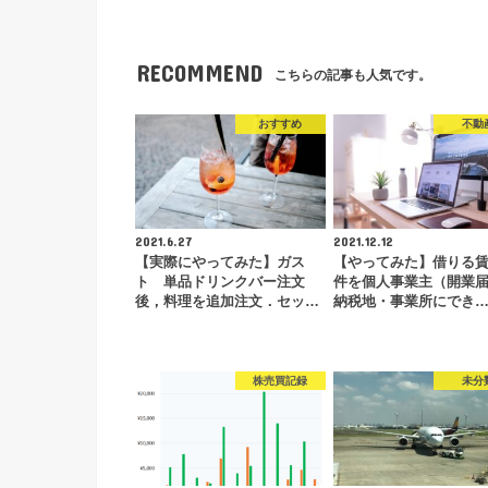
RECOMMEND
こちらの記事も人気です。
おすすめ
不動
2021.6.27
2021.12.12
【実際にやってみた】ガス
【やってみた】借りる
ト 単品ドリンクバー注文
件を個人事業主（開業
後，料理を追加注文．セッ…
納税地・事業所にでき
株売買記録
未分