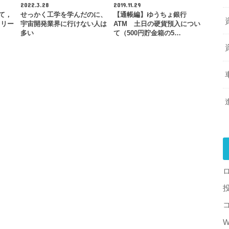
2022.3.28
2019.11.29
って，
せっかく工学を学んだのに、
【通帳編】ゆうちょ銀行
ミリー
宇宙開発業界に行けない人は
ATM 土日の硬貨預入につい
多い
て（500円貯金箱の5…
W