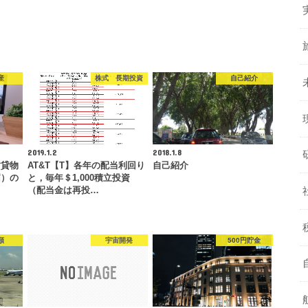
産
株式 長期投資
自己紹介
2019.1.2
2018.1.8
賃貸物
AT&T【T】各年の配当利回り
自己紹介
届）の
と，毎年＄1,000積立投資
…
（配当金は再投…
類
宇宙開発
500円貯金