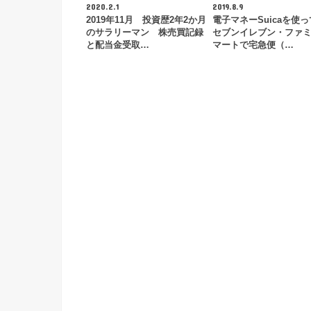
2020.2.1
2019.8.9
2019年11月 投資歴2年2か月
電子マネーSuicaを使
のサラリーマン 株売買記録
セブンイレブン・ファ
と配当金受取…
マートで宅急便（…