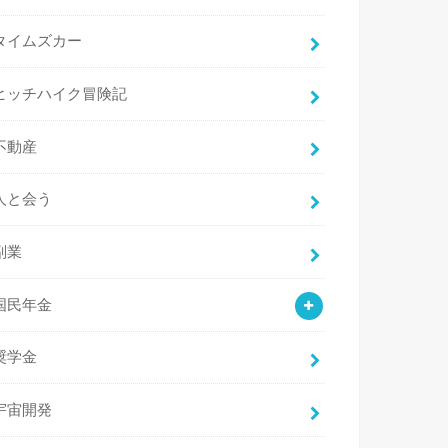
タイムズカー
ヒッチハイク冒険記
不動産
人と会う
副業
国民年金
奨学金
宇宙開発